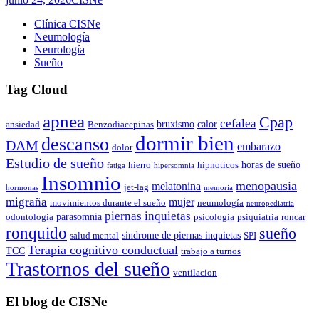
Clínica CISNe
Neumología
Neurología
Sueño
Tag Cloud
apnea
Cpap
cefalea
bruxismo
calor
ansiedad
Benzodiacepinas
dormir bien
descanso
DAM
embarazo
dolor
Estudio de sueño
horas de sueño
hierro
hipnoticos
fatiga
hipersomnia
Insomnio
menopausia
melatonina
jet-lag
hormonas
memoria
migraña
mujer
movimientos durante el sueño
neumología
neuropediatria
piernas inquietas
parasomnia
odontologia
psicologia
psiquiatria
roncar
ronquido
sueño
sindrome de piernas inquietas
salud mental
SPI
Terapia cognitivo conductual
TCC
trabajo a turnos
Trastornos del sueño
ventilacion
El blog de CISNe