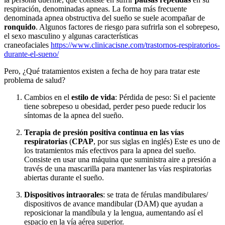
respiración, denominadas apneas. La forma más frecuente
denominada apnea obstructiva del sueño se suele acompañar de
ronquido
. Algunos factores de riesgo para sufrirla son el sobrepeso,
el sexo masculino y algunas características
craneofaciales
https://www.clinicacisne.com/trastornos-respiratorios-
durante-el-sueno/
Pero, ¿Qué tratamientos existen a fecha de hoy para tratar este
problema de salud?
Cambios en el
estilo de vida
: Pérdida de peso: Si el paciente
tiene sobrepeso u obesidad, perder peso puede reducir los
síntomas de la apnea del sueño.
Terapia de presión positiva continua en las vías
respiratorias
(
CPAP
, por sus siglas en inglés) Este es uno de
los tratamientos más efectivos para la apnea del sueño.
Consiste en usar una máquina que suministra aire a presión a
través de una mascarilla para mantener las vías respiratorias
abiertas durante el sueño.
Dispositivos intraorales
: se trata de férulas mandibulares/
dispositivos de avance mandibular (DAM) que ayudan a
reposicionar la mandíbula y la lengua, aumentando así el
espacio en la vía aérea superior.