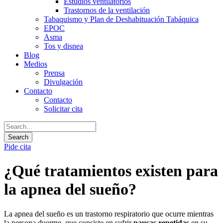
Estudios ventilatorios
Trastornos de la ventilación
Tabaquismo y Plan de Deshabituación Tabáquica
EPOC
Asma
Tos y disnea
Blog
Medios
Prensa
Divulgación
Contacto
Contacto
Solicitar cita
Pide cita
¿Qué tratamientos existen para
la apnea del sueño?
La apnea del sueño es un trastorno respiratorio que ocurre mientras
la persona duerme, que consiste en sufrir
pausas repetidas
en su