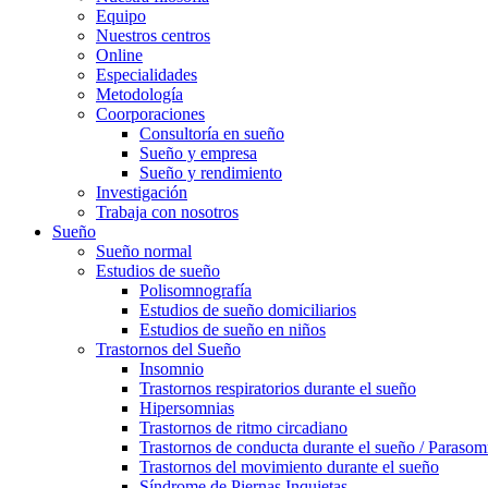
Equipo
Nuestros centros
Online
Especialidades
Metodología
Coorporaciones
Consultoría en sueño
Sueño y empresa
Sueño y rendimiento
Investigación
Trabaja con nosotros
Sueño
Sueño normal
Estudios de sueño
Polisomnografía
Estudios de sueño domiciliarios
Estudios de sueño en niños
Trastornos del Sueño
Insomnio
Trastornos respiratorios durante el sueño
Hipersomnias
Trastornos de ritmo circadiano
Trastornos de conducta durante el sueño / Parasom
Trastornos del movimiento durante el sueño
Síndrome de Piernas Inquietas