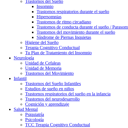
Trastornos del Sueño
Insomnio
Trastornos respiratorios durante el sueño
Hipersomnias
Trastornos de ritmo circadiano
Trastornos de conducta durante el sueño / Parasom
Trastornos del movimiento durante el sueño
Síndrome de Piernas Inquietas
Higiene del Sueño
Terapia Cognitivo Conductual
Tu Plan de Tratamiento del Insomnio
Neurología
Unidad de Cefaleas
Unidad de Memoria
Trastornos del Movimiento
Infantil
Trastornos del Sueño Infantiles
Estudios de sueño en niños
Trastornos respiratorios del sueño en la infancia
Trastornos del neurodesarrollo
Cognición y aprendizaje
Salud Mental
Psiquiatría
Psicología
TCC Terapia Cognitivo Conductual