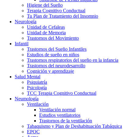
Higiene del Sueño
Terapia Cognitivo Conductual
Tu Plan de Tratamiento del Insomnio
Neurología
Unidad de Cefaleas
Unidad de Memoria
Trastornos del Movimiento
Infantil
Trastornos del Sueño Infantiles
Estudios de sueño en niños
Trastornos respiratorios del sueño en la infancia
Trastornos del neurodesarrollo
Cognición y aprendizaje
Salud Mental
Psiquiatría
Psicología
TCC Terapia Cognitivo Conductual
Neumología
Ventilación
Ventilación normal
Estudios ventilatorios
Trastornos de la ventilación
Tabaquismo y Plan de Deshabituación Tabáquica
EPOC