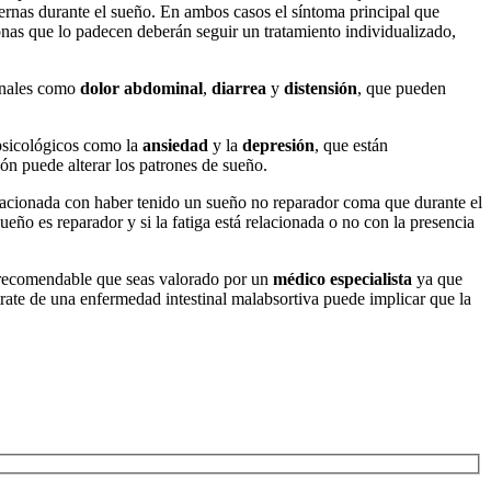
iernas durante el sueño. En ambos casos el síntoma principal que
onas que lo padecen deberán seguir un tratamiento individualizado,
tinales como
dolor abdominal
,
diarrea
y
distensión
, que pueden
 psicológicos como la
ansiedad
y la
depresión
, que están
ón puede alterar los patrones de sueño.
relacionada con haber tenido un sueño no reparador coma que durante el
ueño es reparador y si la fatiga está relacionada o no con la presencia
s recomendable que seas valorado por un
médico especialista
ya que
rate de una enfermedad intestinal malabsortiva puede implicar que la