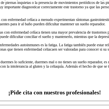
de piernas inquietas o la presencia de movimientos periódicos de las p
uy importante diagnosticar correctamente este trastorno ya que las pers
s con enfermedad celíaca a menudo experimentan síntomas gastrointes
cuentes para ir al baño pueden dificultar mantener un sueño reparador.
nas con enfermedad celíaca tienen una mayor prevalencia de trastornos
ede dificultar conciliar el sueño y mantenerlo, mientras que la depresi
 enfermedades autoinmunes es la fatiga. La fatiga también puede estar 
sonas que tienen enfermedad celiacaen ser valoradas para conocer si su s
 duermes lo suficiente, duermes mal o no tienes un sueño reparador, e
n la intolerancia al gluten y la celiaquía. Además el hecho de que se t
¡Pide cita con nuestros profesionales!