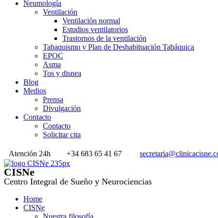
Neumología
Ventilación
Ventilación normal
Estudios ventilatorios
Trastornos de la ventilación
Tabaquismo y Plan de Deshabituación Tabáquica
EPOC
Asma
Tos y disnea
Blog
Medios
Prensa
Divulgación
Contacto
Contacto
Solicitar cita
Atención 24h
+34 683 65 41 67
secretaria@clinicacisne.
CISNe
Centro Integral de Sueño y Neurociencias
Home
CISNe
Nuestra filosofía