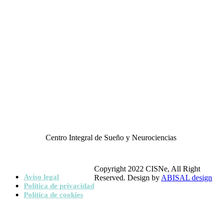
+34 683 65 41 67
C/ Núñez de
secretaria@clinicacisne.com
Balboa, 107, Madrid
Carrer de Tuset 23, Barcelona
Centro Integral de Sueño y Neurociencias
Copyright 2022 CISNe, All Right
Aviso legal
Reserved. Design by
ABISAL design
Política de privacidad
Política de cookies